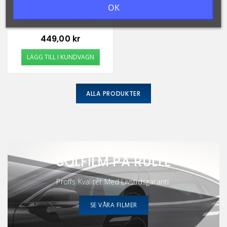
OK
Nylonkil För Paneler
Pris
449,00 kr
LÄGG TILL I KUNDVAGN
ALLA PRODUKTER
SOLFILM PÅ RULLE
Proffs Kvalitét Med Livstidsgaranti.
SE VÅRA FILMER