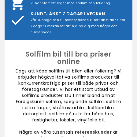
shopping_cart
Vi har stort ett lager med solfilm och foliering.
KUNDTJÄNST 7 DAGAR I VECKAN
done_outli
Vår kunniga och tillmötesgående kundtjänst finns här
7 dagar i veckan för att hjälpa dig med frågor och
funderingar.
Solfilm bil till bra priser
online
Dags att köpa
solfilm
till bilen eller
foliering
? Vi
erbjuder högkvalitativa solfilms produkter till
konkurrentkraftiga priser till både privat och
företagskunder. Vi har ett stort utbud av
solfilms produkter. Du finner bland annat
Färdigskuren solfilm
,
speglande solfilm
,
solfilm
i olika färger
,
strålkastarfilm
,
kolfiberfilm
,
dekorplast
,
solfilm på rulle för både hus,
fastigheter, lokaler
,
vinylfolie bil
.
Några av våra tusentals
referenskunder
är