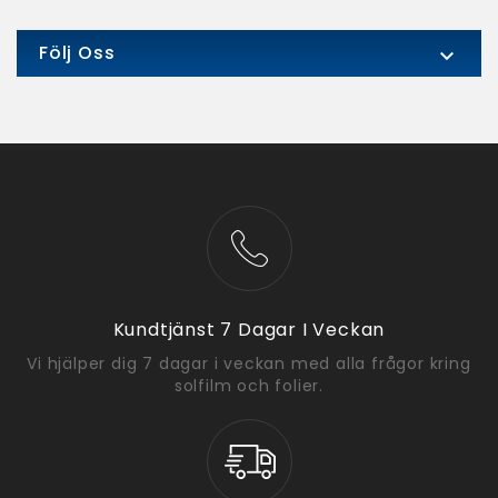
Följ Oss

Kundtjänst 7 Dagar I Veckan
Vi hjälper dig 7 dagar i veckan med alla frågor kring
solfilm och folier.