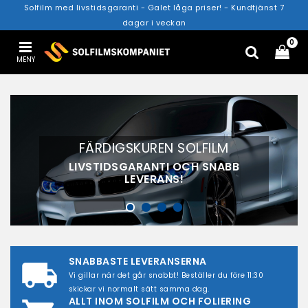
Solfilm med livstidsgaranti - Galet låga priser! - Kundtjänst 7
dagar i veckan
0
MENY
VINYLFOLIE FÖR FOLIERING
FÄRDIGSKUREN SOLFILM
FASTIGHETSFILM
KOLFIBERFILM
MED LUFTKANALER FÖR BUBBELFRI
LUFTKANALER I LIMMET FÖR EN
LIVSTIDSGARANTI OCH SNABB
FÖR INSYNSSKYDD OCH
BUBBELFRI MONTERING
VÄRMESKYDD
MONTERING
LEVERANS!
SNABBASTE LEVERANSERNA
local_shipping
Vi gillar när det går snabbt! Beställer du före 11:30
skickar vi normalt sätt samma dag.
ALLT INOM SOLFILM OCH FOLIERING